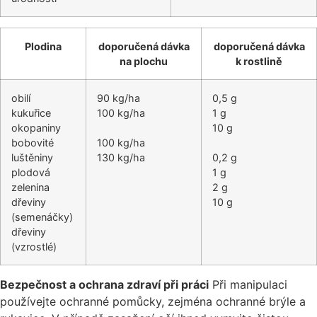
Plodina
doporučená dávka
doporučená dávka
na plochu
k rostlině
obilí
90 kg/ha
0,5 g
kukuřice
100 kg/ha
1 g
okopaniny
10 g
bobovité
100 kg/ha
luštěniny
130 kg/ha
0,2 g
plodová
1 g
zelenina
2 g
dřeviny
10 g
(semenáčky)
dřeviny
(vzrostlé)
Bezpečnost a ochrana zdraví při práci
Při manipulaci
používejte ochranné pomůcky, zejména ochranné brýle a