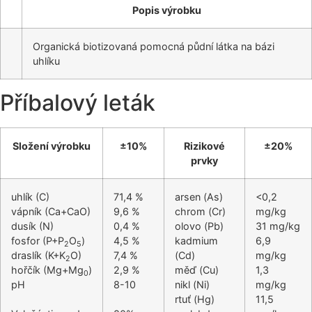
Popis výrobku
Organická biotizovaná pomocná půdní látka na bázi
uhlíku
Příbalový leták
Složení výrobku
±10%
Rizikové
±20%
prvky
uhlík (C)
71,4 %
arsen (As)
<0,2
vápník (Ca+CaO)
9,6 %
chrom (Cr)
mg/kg
dusík (N)
0,4 %
olovo (Pb)
31 mg/kg
fosfor (P+P
O
)
4,5 %
kadmium
6,9
2
5
draslík (K+K
O)
7,4 %
(Cd)
mg/kg
2
hořčík (Mg+Mg
)
2,9 %
měď (Cu)
1,3
0
pH
8-10
nikl (Ni)
mg/kg
rtuť (Hg)
11,5