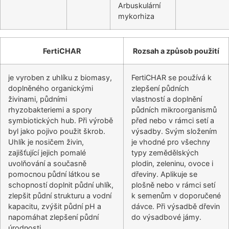
Arbuskulární
mykorhiza
FertiCHAR
Rozsah a způsob použití
je vyroben z uhlíku z biomasy,
FertiCHAR se používá k
doplněného organickými
zlepšení půdních
živinami, půdními
vlastností a doplnění
rhyzobakteriemi a spory
půdních mikroorganismů
symbiotických hub. Při výrobě
před nebo v rámci setí a
byl jako pojivo použit škrob.
výsadby. Svým složením
Uhlík je nosičem živin,
je vhodné pro všechny
zajišťující jejich pomalé
typy zemědělských
uvolňování a současně
plodin, zeleninu, ovoce i
pomocnou půdní látkou se
dřeviny. Aplikuje se
schopností doplnit půdní uhlík,
plošně nebo v rámci setí
zlepšit půdní strukturu a vodní
k semenům v doporučené
kapacitu, zvýšit půdní pH a
dávce. Při výsadbě dřevin
napomáhat zlepšení půdní
do výsadbové jámy.
úrodnosti