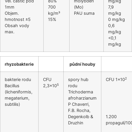
Vel. částic pod
80%
molybden
mg/kg
1mm
700
(Mo)
7,9
Objem.
kg/m³
PAU suma
mg/kg
hmotnost ±5
15%
0 mg/kg
Obsah vody
0,6
max.
mg/kg
<0,1
mg/kg
rhyzobakterie
půdní houby
2
bakterie rodu
CFU
spory hub
CFU 1×10
5
Bacillus
2,3×10
rodu
(licheniformis,
Trichoderma
megaterium,
afroharzianum
subtilis)
P Chaverri,
F.B. Rocha,
Degenkolb &
1.200
Druzhin
propagulí/10