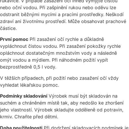
rukavice. V případě zasažení očí ihned vymyjte čistou
nebo oční vodou. Při zašpinění rukou nebo oděvu lze
odstranit běžnými mycími a pracími prostředky. Neškodí
zdraví ani životnímu prostředí. Může obsahovat prachové
částice.
První pomoc
Při zasažení očí rychle a důkladně
vypláchnout čistou vodou. Při zasažení pokožky rychle
opláchnout dostatečným množstvím vody a následně
omýt vodou a mýdlem. Při náhodném požití vypít
bezprostředně 0,5 l vody.
V těžších případech, při požití nebo zasažení očí vždy
vyhledat lékařskou pomoc.
Podmínky skladování
Výrobek musí být skladován na
suchém a chráněném místě tak, aby nedošlo ke zhoršení
jeho vlastností. Výrobek skladujte odděleně od potravin,
krmiv. Chraňte před dětmi.
Doba použitelnosti
Při dodržení skladovacích podmínek je